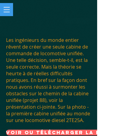
Les ingénieurs du monde entier
rêvent de créer une seule cabine de
commande de locomotive unifiée.
Une telle décision, semble-t-il, est la
seule correcte. Mais la théorie se
heurte à de réelles difficultés
pratiques. En bref sur la façon dont
nous avons réussi à surmonter les
obstacles sur le chemin de la cabine
unifiée (projet 88), voir la
présentation ci-jointe. Sur la photo -
la première cabine unifiée au monde
sur une locomotive diesel 2TE25A.
Voir ou télécharger la présentat